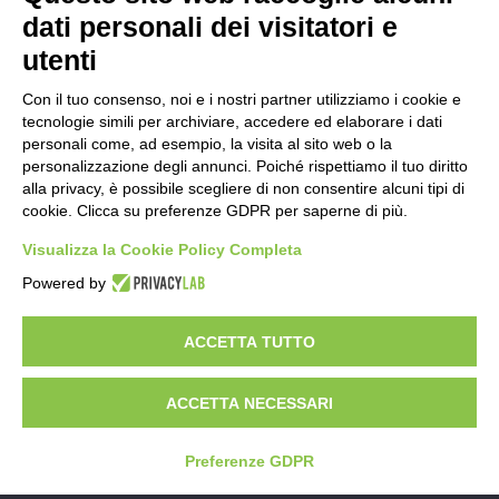
dati personali dei visitatori e
utenti
Abbiamo finora parlato dell’aspetto pratico ma la
convivenza positiva o negativa con i genitori anziani
Con il tuo consenso, noi e i nostri partner utilizziamo i cookie e
tecnologie simili per archiviare, accedere ed elaborare i dati
dipenderà anche dal dialogo che si riuscirà ad
personali come, ad esempio, la visita al sito web o la
instaurare.
personalizzazione degli annunci. Poiché rispettiamo il tuo diritto
alla privacy, è possibile scegliere di non consentire alcuni tipi di
cookie. Clicca su preferenze GDPR per saperne di più.
Riuscire a sostenere un interesse è l’ottimale, la
mente occupata affronta la giornata in maniera
Visualizza la Cookie Policy Completa
piacevole e naturale. Il ruolo dei social è divenuto
Powered by
importante per la terza età. Si dice che Facebook sia il
ACCETTA TUTTO
social degli anziani ed in effetti è proprio così. Da soli
non sono in grado di istallare l’App e ci vuole del
ACCETTA NECESSARI
tempo a spiegare come deve essere utilizzato.
Insistere in questo aspetto è davvero importante.
Preferenze GDPR
Personalizza
cookie
Per Assistere genitori anziani occorre cuore prima di