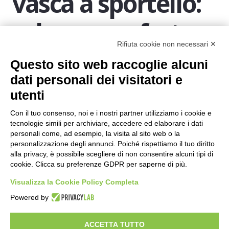
vasca a sportello:
relax e comfort
Rifiuta cookie non necessari ✕
Questo sito web raccoglie alcuni
Un anziano o un disabile quando fanno il bagno
dati personali dei visitatori e
hanno l’esigenza, e anche il diritto, di potersi
utenti
rilassare visto che già vivono una quotidianità
complessa. Poter fare il bagno in una
vasca con
Con il tuo consenso, noi e i nostri partner utilizziamo i cookie e
tecnologie simili per archiviare, accedere ed elaborare i dati
apertura laterale
significa anche migliorare il
personali come, ad esempio, la visita al sito web o la
proprio benessere psicofisico. Parliamo dello spazio
personalizzazione degli annunci. Poiché rispettiamo il tuo diritto
utile non solo al movimento, ma anche al
alla privacy, è possibile scegliere di non consentire alcuni tipi di
cookie. Clicca su preferenze GDPR per saperne di più.
rilassamento. Stendere le gambe e appoggiarsi sullo
Visualizza la Cookie Policy Completa
schienale permette di inclinarsi all’indietro e di
Powered by
provare una grande sensazione di comfort.
In alcuni modelli si può aggiungere il
kit
ACCETTA TUTTO