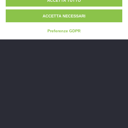
ACCETTA TUTTO
seduta
ideali per consentire a disabili e anziani di
lavarsi nel completo relax e in modo autonomo. Queste
ACCETTA NECESSARI
vasche sono facili da usare, sono sicure e
rappresentano la soluzione ideale per un grande
Preferenze GDPR
Personalizza
cookie
numero di persone.