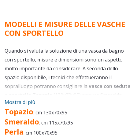
MODELLI E MISURE DELLE VASCHE
CON SPORTELLO
Quando si valuta la soluzione di una vasca da bagno
con sportello, misure e dimensioni sono un aspetto
molto importante da considerare. A seconda dello
spazio disponibile, i tecnici che effettueranno il
sopralluogo potranno consigliare la
vasca con seduta
e sportello Topazio
(130x70x95) oppure Smeraldo
Mostra di più
(115x70x95) o Perla (100x70x95). In tutti e tre i casi si
Topazio
: cm 130x70x95
avrà la garanzia di prodotti 100% italiani EasyLife,
Smeraldo
realizzati per durare.
: cm 115x70x95
Perla
: cm 100x70x95
Come si può facilmente capire, si tratta di misure molto