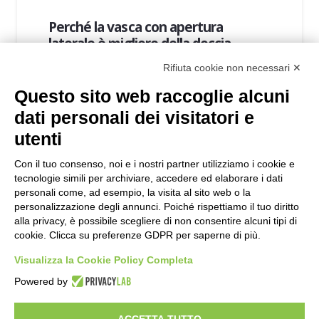
Perché la vasca con apertura
laterale è migliore della doccia
In questo articolo ti spiegheremo
Rifiuta cookie non necessari ✕
brevemente il motivo, o meglio, i motivi
Questo sito web raccoglie alcuni
per i quali la vasca con apertura laterale…
dati personali dei visitatori e
utenti
Con il tuo consenso, noi e i nostri partner utilizziamo i cookie e
tecnologie simili per archiviare, accedere ed elaborare i dati
personali come, ad esempio, la visita al sito web o la
personalizzazione degli annunci. Poiché rispettiamo il tuo diritto
TERZA ETÀ
alla privacy, è possibile scegliere di non consentire alcuni tipi di
cookie. Clicca su preferenze GDPR per saperne di più.
Visualizza la Cookie Policy Completa
Powered by
ACCETTA TUTTO